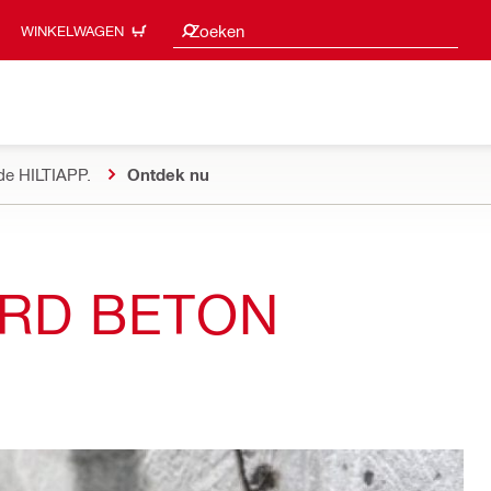
Zoeksuggesties
Zoeken
WINKELWAGEN
de HILTIAPP.
Ontdek nu
RD BETON