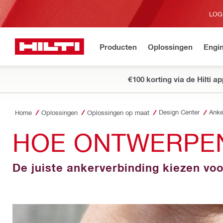
LOG
Producten
Oplossingen
Engin
€100 korting via de Hilti a
Design Center
Anke
Home
Oplossingen
Oplossingen op maat
HOE ONTWERPE
De juiste ankerverbinding kiezen vo