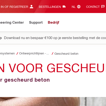
 IN OF REGISTREER
BESTELLINGEN
NL‎
CONTACT‎
eering Center
Support
Bedrijf
pp
Download nu en bespaar €100 op je eerste bestelling met de co
rsystemen
Ontwerprichtlijnen - Ankersystemen
Gescheurd beton
N VOOR GESCHEU
or gescheurd beton