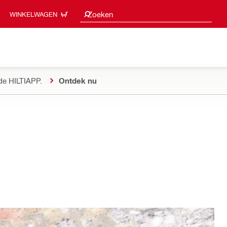
Zoeksuggesties
Zoeken
WINKELWAGEN
de HILTIAPP.
Ontdek nu