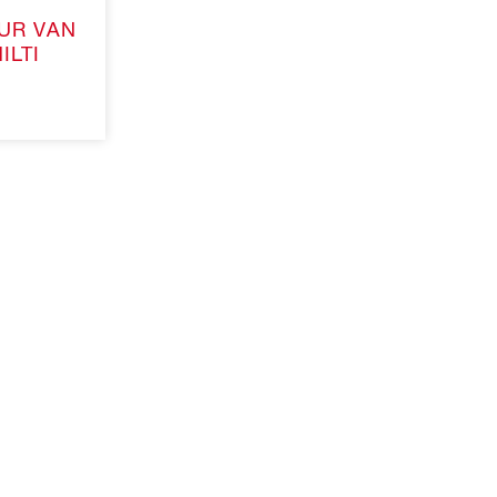
UR VAN
ILTI